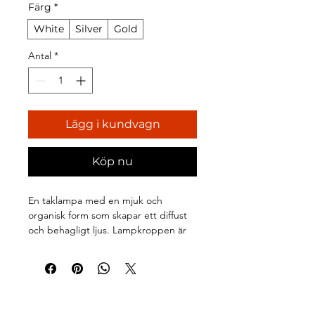
Färg
*
White
Silver
Gold
Antal
*
Lägg i kundvagn
Köp nu
En taklampa med en mjuk och 
organisk form som skapar ett diffust 
och behagligt ljus. Lampkroppen är 
tillverkad av spunnen metall med en 
borstad yta. Dess unika silhuett gör 
den till en central punkt i rummet.