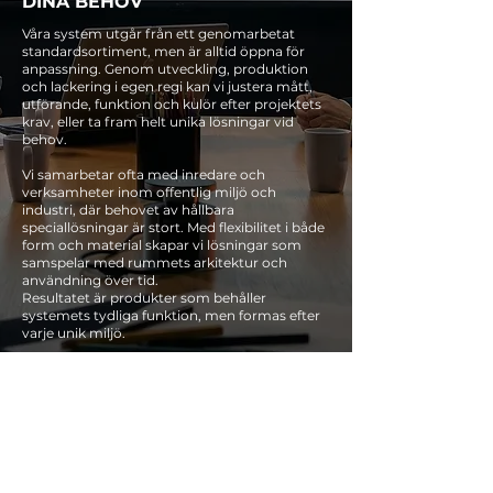
DINA BEHOV
Våra system utgår från ett genomarbetat
standardsortiment, men är alltid öppna för
anpassning. Genom utveckling, produktion
och lackering i egen regi kan vi justera mått,
utförande, funktion och kulör efter projektets
krav, eller ta fram helt unika lösningar vid
behov.
Vi samarbetar ofta med inredare och
verksamheter inom offentlig miljö och
industri, där behovet av hållbara
speciallösningar är stort. Med flexibilitet i både
form och material skapar vi lösningar som
samspelar med rummets arkitektur och
användning över tid.
Resultatet är produkter som behåller
systemets tydliga funktion, men formas efter
varje unik miljö.
Läs mer