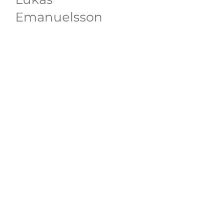
Emanuelsson
lukas.emanuelsson@steelo.se
037 037 41 07
Logistik
Oskar Urbanowicz