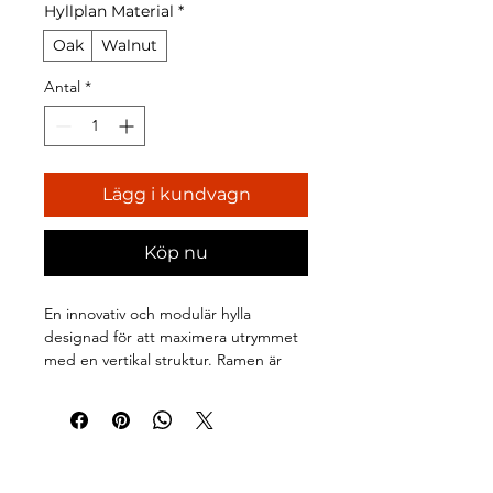
Hyllplan Material
*
Oak
Walnut
Antal
*
Lägg i kundvagn
Köp nu
En innovativ och modulär hylla 
designad för att maximera utrymmet 
med en vertikal struktur. Ramen är 
tillverkad av borstat stål och 
hyllplanen av massivt trä, vilket skapar 
en snygg kontrast. Kan enkelt 
kombineras med fler moduler för 
anpassad förvaring.