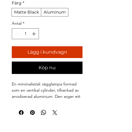
Färg
*
Matte Black
Aluminum
Antal
*
Lägg i kundvagn
Köp nu
En minimalistisk vägglampa formad 
som en vertikal cylinder, tillverkad av 
anodiserad aluminium. Den avger ett 
mjukt uppåt- och nedåtriktat ljus som 
skapar en stämningsfull effekt på 
väggen. Enkel och diskret design 
som passar de flesta inredningsstilar.